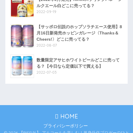
ルクエール白どこに売ってる？
2022-09-19
【サッポロ伝説のホップソラチエース使用】8
月16日新発売ホッピンガレージ〈Thanks＆
Cheers!〉どこに売ってる？
2022-08-07
数量限定アサヒホワイトビールどこに売って
る？【今日なら定価以下で買える】
2022-07-03
HOME
プライバシーポリシー
© 2026 【RISSIＮ】 アルコールを楽しむ！単身赴任ブロガーのひと