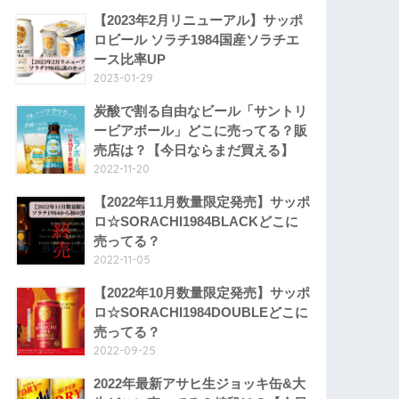
【2023年2月リニューアル】サッポ
ロビール ソラチ1984国産ソラチエ
ース比率UP
2023-01-29
炭酸で割る自由なビール「サントリ
ービアボール」どこに売ってる？販
売店は？【今日ならまだ買える】
2022-11-20
【2022年11月数量限定発売】サッポ
ロ☆SORACHI1984BLACKどこに
売ってる？
2022-11-05
【2022年10月数量限定発売】サッポ
ロ☆SORACHI1984DOUBLEどこに
売ってる？
2022-09-25
2022年最新アサヒ生ジョッキ缶&大