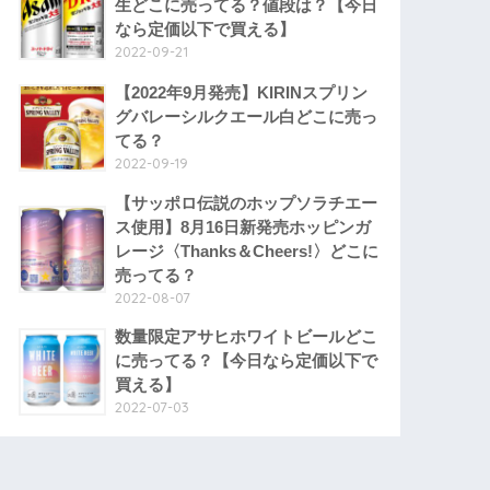
生どこに売ってる？値段は？【今日
なら定価以下で買える】
2022-09-21
【2022年9月発売】KIRINスプリン
グバレーシルクエール白どこに売っ
てる？
2022-09-19
【サッポロ伝説のホップソラチエー
ス使用】8月16日新発売ホッピンガ
レージ〈Thanks＆Cheers!〉どこに
売ってる？
2022-08-07
数量限定アサヒホワイトビールどこ
に売ってる？【今日なら定価以下で
買える】
2022-07-03