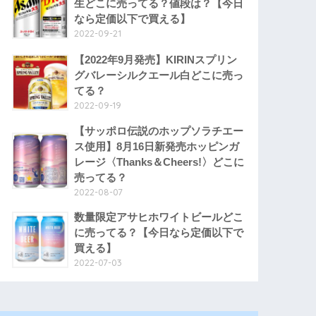
生どこに売ってる？値段は？【今日
なら定価以下で買える】
2022-09-21
【2022年9月発売】KIRINスプリン
グバレーシルクエール白どこに売っ
てる？
2022-09-19
【サッポロ伝説のホップソラチエー
ス使用】8月16日新発売ホッピンガ
レージ〈Thanks＆Cheers!〉どこに
売ってる？
2022-08-07
数量限定アサヒホワイトビールどこ
に売ってる？【今日なら定価以下で
買える】
2022-07-03