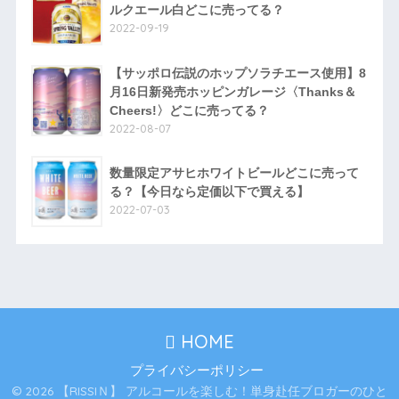
ルクエール白どこに売ってる？
2022-09-19
【サッポロ伝説のホップソラチエース使用】8
月16日新発売ホッピンガレージ〈Thanks＆
Cheers!〉どこに売ってる？
2022-08-07
数量限定アサヒホワイトビールどこに売って
る？【今日なら定価以下で買える】
2022-07-03
HOME
プライバシーポリシー
© 2026 【RISSIＮ】 アルコールを楽しむ！単身赴任ブロガーのひと