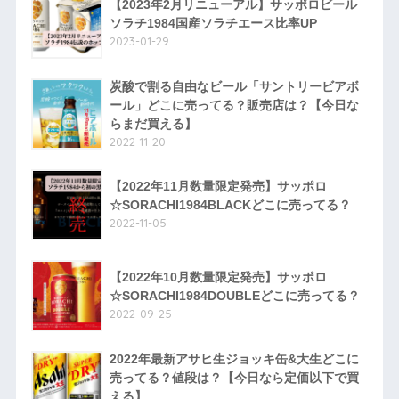
【2023年2月リニューアル】サッポロビール
ソラチ1984国産ソラチエース比率UP
2023-01-29
炭酸で割る自由なビール「サントリービアボ
ール」どこに売ってる？販売店は？【今日な
らまだ買える】
2022-11-20
【2022年11月数量限定発売】サッポロ
☆SORACHI1984BLACKどこに売ってる？
2022-11-05
【2022年10月数量限定発売】サッポロ
☆SORACHI1984DOUBLEどこに売ってる？
2022-09-25
2022年最新アサヒ生ジョッキ缶&大生どこに
売ってる？値段は？【今日なら定価以下で買
える】