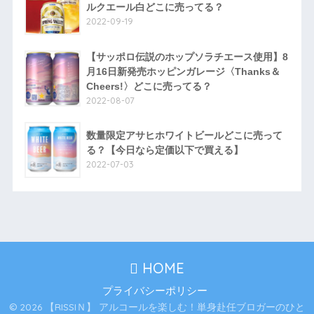
ルクエール白どこに売ってる？
2022-09-19
【サッポロ伝説のホップソラチエース使用】8
月16日新発売ホッピンガレージ〈Thanks＆
Cheers!〉どこに売ってる？
2022-08-07
数量限定アサヒホワイトビールどこに売って
る？【今日なら定価以下で買える】
2022-07-03
HOME
プライバシーポリシー
© 2026 【RISSIＮ】 アルコールを楽しむ！単身赴任ブロガーのひと