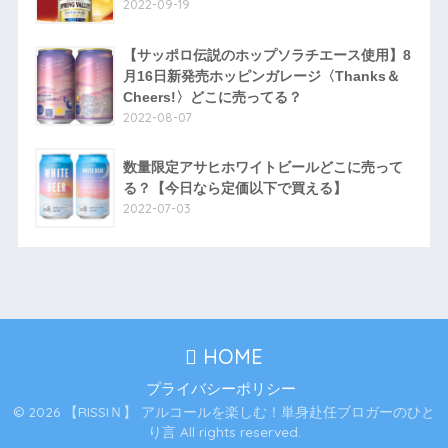
2022-09-19
【サッポロ伝説のホップソラチエース使用】8
月16日新発売ホッピンガレージ〈Thanks＆
Cheers!〉どこに売ってる？
2022-08-07
数量限定アサヒホワイトビールどこに売って
る？【今日なら定価以下で買える】
2022-07-03
HOME
プライバシーポリシー
© 2026 【RISSIＮ】 アルコールを楽しむ！単身赴任ブロガーのひと
り言 All rights reserved.