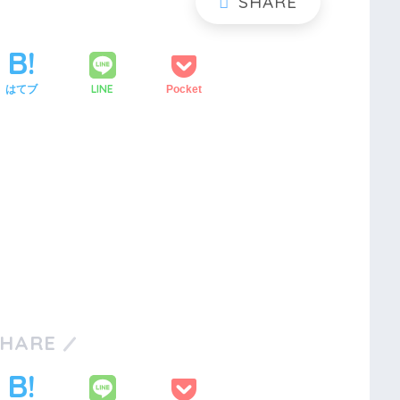
LINE
はてブ
Pocket
SHARE