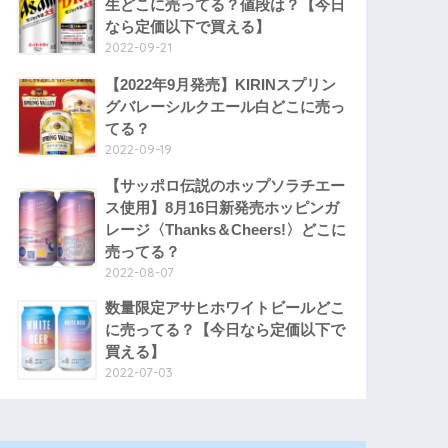
生どこに売ってる？値段は？【今日
なら定価以下で買える】
2022-09-21
【2022年9月発売】KIRINスプリン
グバレーシルクエール白どこに売っ
てる？
2022-09-19
【サッポロ伝説のホップソラチエー
ス使用】8月16日新発売ホッピンガ
レージ〈Thanks＆Cheers!〉どこに
売ってる？
2022-08-07
数量限定アサヒホワイトビールどこ
に売ってる？【今日なら定価以下で
買える】
2022-07-03