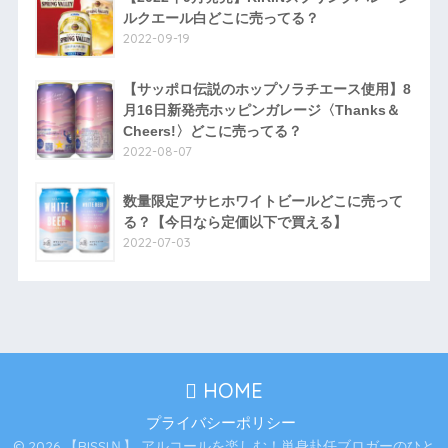
ルクエール白どこに売ってる？
2022-09-19
【サッポロ伝説のホップソラチエース使用】8
月16日新発売ホッピンガレージ〈Thanks＆
Cheers!〉どこに売ってる？
2022-08-07
数量限定アサヒホワイトビールどこに売って
る？【今日なら定価以下で買える】
2022-07-03
HOME
プライバシーポリシー
© 2026 【RISSIＮ】 アルコールを楽しむ！単身赴任ブロガーのひと