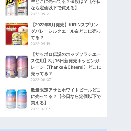
生どこに売ってる？値段は？【今日
なら定価以下で買える】
2022-09-21
【2022年9月発売】KIRINスプリン
グバレーシルクエール白どこに売っ
てる？
2022-09-19
【サッポロ伝説のホップソラチエー
ス使用】8月16日新発売ホッピンガ
レージ〈Thanks＆Cheers!〉どこに
売ってる？
2022-08-07
数量限定アサヒホワイトビールどこ
に売ってる？【今日なら定価以下で
買える】
2022-07-03