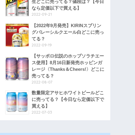
生どこに売ってる？値段は？【今日
なら定価以下で買える】
2022-09-21
【2022年9月発売】KIRINスプリン
グバレーシルクエール白どこに売っ
てる？
2022-09-19
【サッポロ伝説のホップソラチエー
ス使用】8月16日新発売ホッピンガ
レージ〈Thanks＆Cheers!〉どこに
売ってる？
2022-08-07
数量限定アサヒホワイトビールどこ
に売ってる？【今日なら定価以下で
買える】
2022-07-03