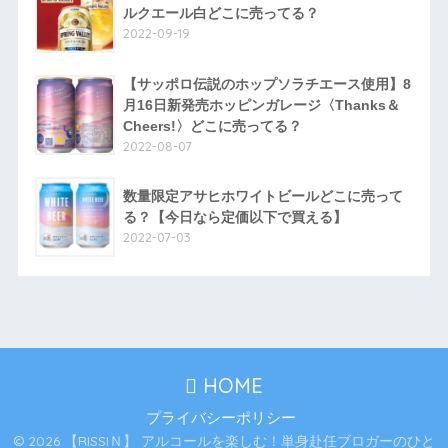
ルクエール白どこに売ってる？
2022-09-19
【サッポロ伝説のホップソラチエース使用】8
月16日新発売ホッピンガレージ〈Thanks＆
Cheers!〉どこに売ってる？
2022-08-07
数量限定アサヒホワイトビールどこに売って
る？【今日なら定価以下で買える】
2022-07-03
HOME
プライバシーポリシー
© 2026 【RISSIＮ】 アルコールを楽しむ！単身赴任ブロガーのひと