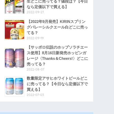
生どこに売ってる？値段は？【今日
なら定価以下で買える】
2022-09-21
【2022年9月発売】KIRINスプリン
グバレーシルクエール白どこに売っ
てる？
2022-09-19
【サッポロ伝説のホップソラチエー
ス使用】8月16日新発売ホッピンガ
レージ〈Thanks＆Cheers!〉どこに
売ってる？
2022-08-07
数量限定アサヒホワイトビールどこ
に売ってる？【今日なら定価以下で
買える】
2022-07-03