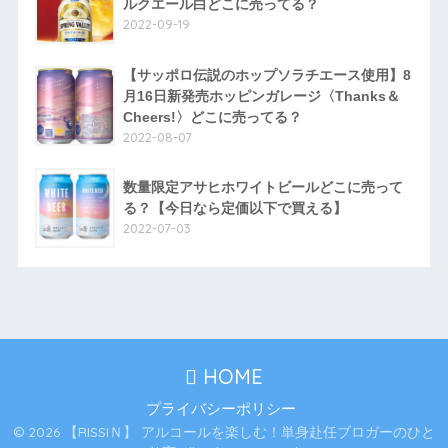
ルクエール白どこに売ってる？
2022-09-19
【サッポロ伝説のホップソラチエース使用】8
月16日新発売ホッピンガレージ〈Thanks＆
Cheers!〉どこに売ってる？
2022-08-07
数量限定アサヒホワイトビールどこに売って
る？【今日なら定価以下で買える】
2022-07-03
HOME
プライバシーポリシー
© 2026 【RISSIＮ】 アルコールを楽しむ！単身赴任ブロガーのひと