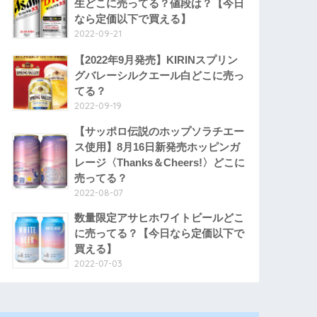
生どこに売ってる？値段は？【今日
なら定価以下で買える】
2022-09-21
【2022年9月発売】KIRINスプリン
グバレーシルクエール白どこに売っ
てる？
2022-09-19
【サッポロ伝説のホップソラチエー
ス使用】8月16日新発売ホッピンガ
レージ〈Thanks＆Cheers!〉どこに
売ってる？
2022-08-07
数量限定アサヒホワイトビールどこ
に売ってる？【今日なら定価以下で
買える】
2022-07-03