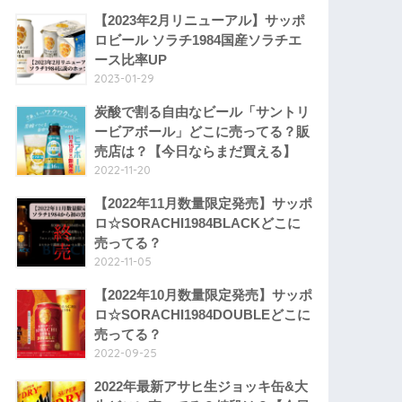
【2023年2月リニューアル】サッポ
ロビール ソラチ1984国産ソラチエ
ース比率UP
2023-01-29
炭酸で割る自由なビール「サントリ
ービアボール」どこに売ってる？販
売店は？【今日ならまだ買える】
2022-11-20
【2022年11月数量限定発売】サッポ
ロ☆SORACHI1984BLACKどこに
売ってる？
2022-11-05
【2022年10月数量限定発売】サッポ
ロ☆SORACHI1984DOUBLEどこに
売ってる？
2022-09-25
2022年最新アサヒ生ジョッキ缶&大