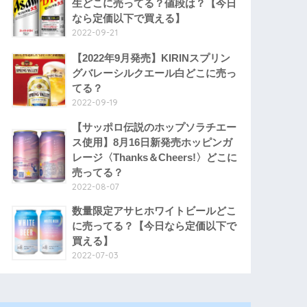
生どこに売ってる？値段は？【今日
なら定価以下で買える】
2022-09-21
【2022年9月発売】KIRINスプリン
グバレーシルクエール白どこに売っ
てる？
2022-09-19
【サッポロ伝説のホップソラチエー
ス使用】8月16日新発売ホッピンガ
レージ〈Thanks＆Cheers!〉どこに
売ってる？
2022-08-07
数量限定アサヒホワイトビールどこ
に売ってる？【今日なら定価以下で
買える】
2022-07-03