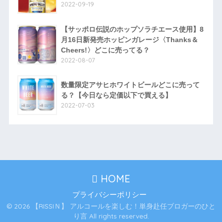
2022-09-19
【サッポロ伝説のホップソラチエース使用】8
月16日新発売ホッピンガレージ〈Thanks＆
Cheers!〉どこに売ってる？
2022-08-07
数量限定アサヒホワイトビールどこに売って
る？【今日なら定価以下で買える】
2022-07-03
HOME
プライバシーポリシー
© 2026 【RISSIＮ】 アルコールを楽しむ！単身赴任ブロガーのひと
り言 All rights reserved.