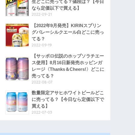
生どこに売ってる？値段は？【今日
なら定価以下で買える】
2022-09-21
【2022年9月発売】KIRINスプリン
グバレーシルクエール白どこに売っ
てる？
2022-09-19
【サッポロ伝説のホップソラチエー
ス使用】8月16日新発売ホッピンガ
レージ〈Thanks＆Cheers!〉どこに
売ってる？
2022-08-07
数量限定アサヒホワイトビールどこ
に売ってる？【今日なら定価以下で
買える】
2022-07-03