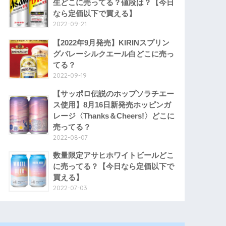
生どこに売ってる？値段は？【今日
なら定価以下で買える】
2022-09-21
【2022年9月発売】KIRINスプリン
グバレーシルクエール白どこに売っ
てる？
2022-09-19
【サッポロ伝説のホップソラチエー
ス使用】8月16日新発売ホッピンガ
レージ〈Thanks＆Cheers!〉どこに
売ってる？
2022-08-07
数量限定アサヒホワイトビールどこ
に売ってる？【今日なら定価以下で
買える】
2022-07-03