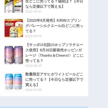
生どこに売ってる？値段は？【今日
なら定価以下で買える】
2022-09-21
【2022年9月発売】KIRINスプリン
グバレーシルクエール白どこに売っ
てる？
2022-09-19
【サッポロ伝説のホップソラチエー
ス使用】8月16日新発売ホッピンガ
レージ〈Thanks＆Cheers!〉どこに
売ってる？
2022-08-07
数量限定アサヒホワイトビールどこ
に売ってる？【今日なら定価以下で
買える】
2022-07-03