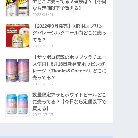
生どこに売ってる？値段は？【今日
なら定価以下で買える】
2022-09-21
【2022年9月発売】KIRINスプリン
グバレーシルクエール白どこに売っ
てる？
2022-09-19
【サッポロ伝説のホップソラチエー
ス使用】8月16日新発売ホッピンガ
レージ〈Thanks＆Cheers!〉どこに
売ってる？
2022-08-07
数量限定アサヒホワイトビールどこ
に売ってる？【今日なら定価以下で
買える】
2022-07-03