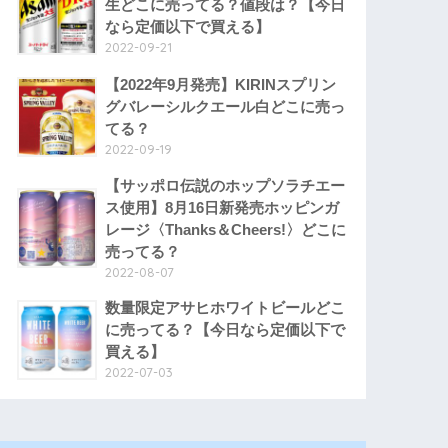
生どこに売ってる？値段は？【今日
なら定価以下で買える】
2022-09-21
【2022年9月発売】KIRINスプリン
グバレーシルクエール白どこに売っ
てる？
2022-09-19
【サッポロ伝説のホップソラチエー
ス使用】8月16日新発売ホッピンガ
レージ〈Thanks＆Cheers!〉どこに
売ってる？
2022-08-07
数量限定アサヒホワイトビールどこ
に売ってる？【今日なら定価以下で
買える】
2022-07-03