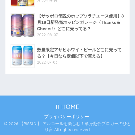
2022-09-19
【サッポロ伝説のホップソラチエース使用】8
月16日新発売ホッピンガレージ〈Thanks＆
Cheers!〉どこに売ってる？
2022-08-07
数量限定アサヒホワイトビールどこに売って
る？【今日なら定価以下で買える】
2022-07-03
HOME
プライバシーポリシー
© 2026 【RISSIＮ】 アルコールを楽しむ！単身赴任ブロガーのひと
り言 All rights reserved.