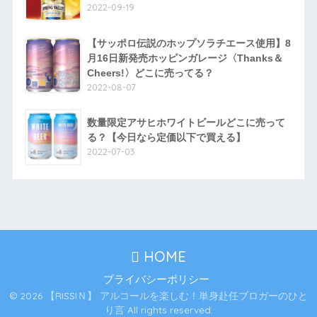
2022-09-19
【サッポロ伝説のホップソラチエース使用】8
月16日新発売ホッピンガレージ〈Thanks＆
Cheers!〉どこに売ってる？
2022-08-07
数量限定アサヒホワイトビールどこに売って
る？【今日なら定価以下で買える】
2022-07-03
HOME
プライバシーポリシー
© 2026 【RISSIＮ】 アルコールを楽しむ！単身赴任ブロガーのひと
り言 All rights reserved.