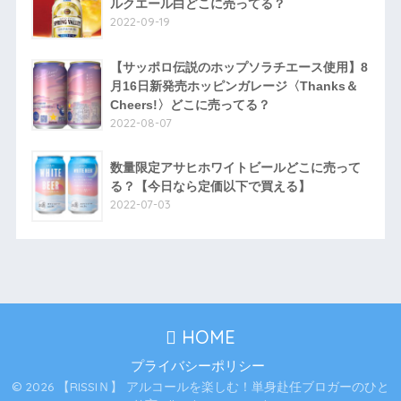
ルクエール白どこに売ってる？
2022-09-19
【サッポロ伝説のホップソラチエース使用】8
月16日新発売ホッピンガレージ〈Thanks＆
Cheers!〉どこに売ってる？
2022-08-07
数量限定アサヒホワイトビールどこに売って
る？【今日なら定価以下で買える】
2022-07-03
HOME
プライバシーポリシー
© 2026 【RISSIＮ】 アルコールを楽しむ！単身赴任ブロガーのひと