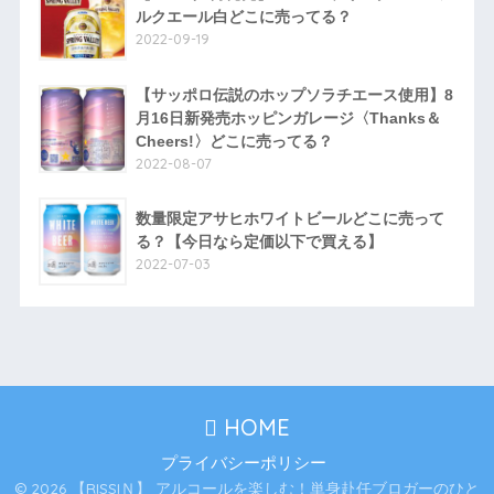
ルクエール白どこに売ってる？
2022-09-19
【サッポロ伝説のホップソラチエース使用】8
月16日新発売ホッピンガレージ〈Thanks＆
Cheers!〉どこに売ってる？
2022-08-07
数量限定アサヒホワイトビールどこに売って
る？【今日なら定価以下で買える】
2022-07-03
HOME
プライバシーポリシー
© 2026 【RISSIＮ】 アルコールを楽しむ！単身赴任ブロガーのひと