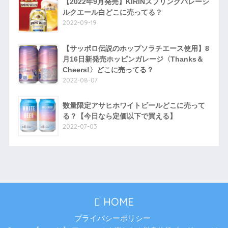
【2022年9月発売】KIRINスプリングバレーシ
ルクエール白どこに売ってる？
2022-09-19
【サッポロ伝説のホップソラチエース使用】8
月16日新発売ホッピンガレージ〈Thanks＆
Cheers!〉どこに売ってる？
2022-08-07
数量限定アサヒホワイトビールどこに売って
る？【今日なら定価以下で買える】
2022-07-03
HOME
プライバシーポリシー