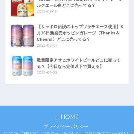
ルクエール白どこに売ってる？
2022-09-19
【サッポロ伝説のホップソラチエース使用】8
月16日新発売ホッピンガレージ〈Thanks＆
Cheers!〉どこに売ってる？
2022-08-07
数量限定アサヒホワイトビールどこに売って
る？【今日なら定価以下で買える】
2022-07-03
HOME
プライバシーポリシー
© 2026 【RISSIＮ】 アルコールを楽しむ！単身赴任ブロガーのひと