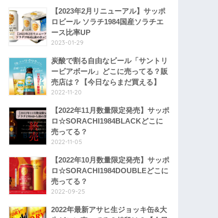
【2023年2月リニューアル】サッポ
ロビール ソラチ1984国産ソラチエ
ース比率UP
2023-01-29
炭酸で割る自由なビール「サントリ
ービアボール」どこに売ってる？販
売店は？【今日ならまだ買える】
2022-11-20
【2022年11月数量限定発売】サッポ
ロ☆SORACHI1984BLACKどこに
売ってる？
2022-11-05
【2022年10月数量限定発売】サッポ
ロ☆SORACHI1984DOUBLEどこに
売ってる？
2022-09-25
2022年最新アサヒ生ジョッキ缶&大