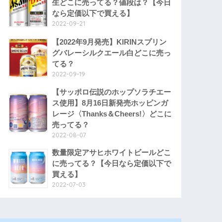
生どこに売ってる？値段は？【今日
なら定価以下で買える】
2022-09-21
【2022年9月発売】KIRINスプリン
グバレーシルクエール白どこに売っ
てる？
2022-09-19
【サッポロ伝説のホップソラチエー
ス使用】8月16日新発売ホッピンガ
レージ〈Thanks＆Cheers!〉どこに
売ってる？
2022-08-07
数量限定アサヒホワイトビールどこ
に売ってる？【今日なら定価以下で
買える】
2022-07-03