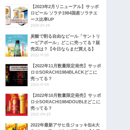
【2023年2月リニューアル】サッポ
ロビール ソラチ1984国産ソラチエ
ース比率UP
2023-01-29
炭酸で割る自由なビール「サントリ
ービアボール」どこに売ってる？販
売店は？【今日ならまだ買える】
2022-11-20
【2022年11月数量限定発売】サッポ
ロ☆SORACHI1984BLACKどこに
売ってる？
2022-11-05
【2022年10月数量限定発売】サッポ
ロ☆SORACHI1984DOUBLEどこに
売ってる？
2022-09-25
2022年最新アサヒ生ジョッキ缶&大