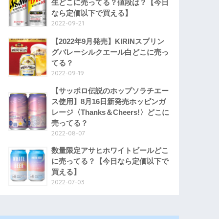
生どこに売ってる？値段は？【今日
なら定価以下で買える】
2022-09-21
【2022年9月発売】KIRINスプリン
グバレーシルクエール白どこに売っ
てる？
2022-09-19
【サッポロ伝説のホップソラチエー
ス使用】8月16日新発売ホッピンガ
レージ〈Thanks＆Cheers!〉どこに
売ってる？
2022-08-07
数量限定アサヒホワイトビールどこ
に売ってる？【今日なら定価以下で
買える】
2022-07-03