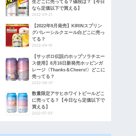
生どこに売ってる？値段は？【今日
なら定価以下で買える】
2022-09-21
【2022年9月発売】KIRINスプリン
グバレーシルクエール白どこに売っ
てる？
2022-09-19
【サッポロ伝説のホップソラチエー
ス使用】8月16日新発売ホッピンガ
レージ〈Thanks＆Cheers!〉どこに
売ってる？
2022-08-07
数量限定アサヒホワイトビールどこ
に売ってる？【今日なら定価以下で
買える】
2022-07-03