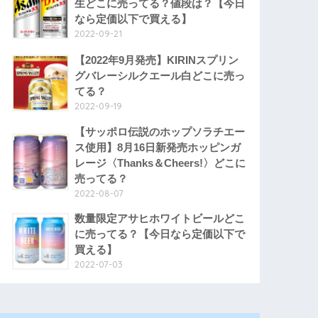
生どこに売ってる？値段は？【今日
なら定価以下で買える】
2022-09-21
【2022年9月発売】KIRINスプリン
グバレーシルクエール白どこに売っ
てる？
2022-09-19
【サッポロ伝説のホップソラチエー
ス使用】8月16日新発売ホッピンガ
レージ〈Thanks＆Cheers!〉どこに
売ってる？
2022-08-07
数量限定アサヒホワイトビールどこ
に売ってる？【今日なら定価以下で
買える】
2022-07-03