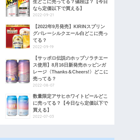
生どこに売ってる？値段は？【今日
なら定価以下で買える】
2022-09-21
【2022年9月発売】KIRINスプリン
グバレーシルクエール白どこに売っ
てる？
2022-09-19
【サッポロ伝説のホップソラチエー
ス使用】8月16日新発売ホッピンガ
レージ〈Thanks＆Cheers!〉どこに
売ってる？
2022-08-07
数量限定アサヒホワイトビールどこ
に売ってる？【今日なら定価以下で
買える】
2022-07-03