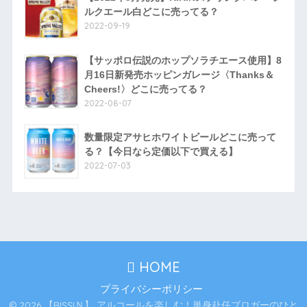
ルクエール白どこに売ってる？
2022-09-19
【サッポロ伝説のホップソラチエース使用】8
月16日新発売ホッピンガレージ〈Thanks＆
Cheers!〉どこに売ってる？
2022-08-07
数量限定アサヒホワイトビールどこに売って
る？【今日なら定価以下で買える】
2022-07-03
HOME
プライバシーポリシー
© 2026 【RISSIＮ】 アルコールを楽しむ！単身赴任ブロガーのひと