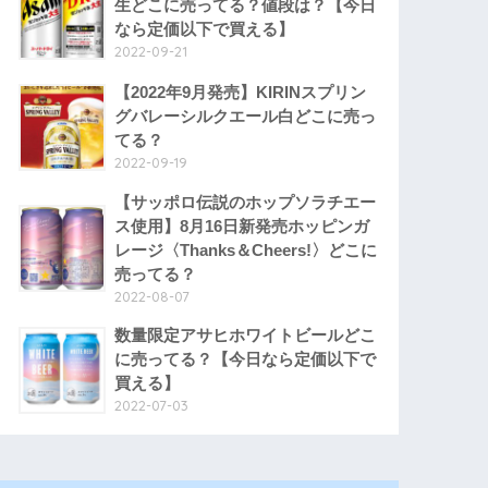
生どこに売ってる？値段は？【今日
なら定価以下で買える】
2022-09-21
【2022年9月発売】KIRINスプリン
グバレーシルクエール白どこに売っ
てる？
2022-09-19
【サッポロ伝説のホップソラチエー
ス使用】8月16日新発売ホッピンガ
レージ〈Thanks＆Cheers!〉どこに
売ってる？
2022-08-07
数量限定アサヒホワイトビールどこ
に売ってる？【今日なら定価以下で
買える】
2022-07-03