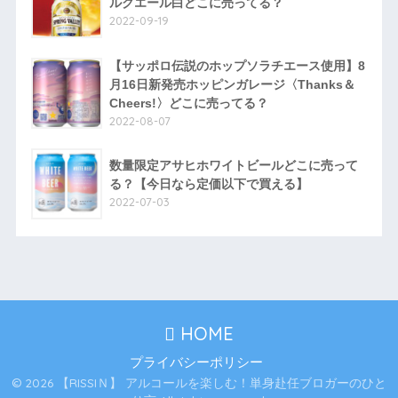
ルクエール白どこに売ってる？
2022-09-19
【サッポロ伝説のホップソラチエース使用】8
月16日新発売ホッピンガレージ〈Thanks＆
Cheers!〉どこに売ってる？
2022-08-07
数量限定アサヒホワイトビールどこに売って
る？【今日なら定価以下で買える】
2022-07-03
HOME
プライバシーポリシー
© 2026 【RISSIＮ】 アルコールを楽しむ！単身赴任ブロガーのひと