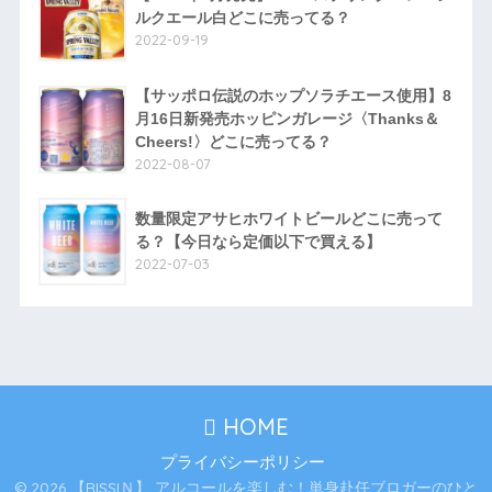
ルクエール白どこに売ってる？
2022-09-19
【サッポロ伝説のホップソラチエース使用】8
月16日新発売ホッピンガレージ〈Thanks＆
Cheers!〉どこに売ってる？
2022-08-07
数量限定アサヒホワイトビールどこに売って
る？【今日なら定価以下で買える】
2022-07-03
HOME
プライバシーポリシー
© 2026 【RISSIＮ】 アルコールを楽しむ！単身赴任ブロガーのひと