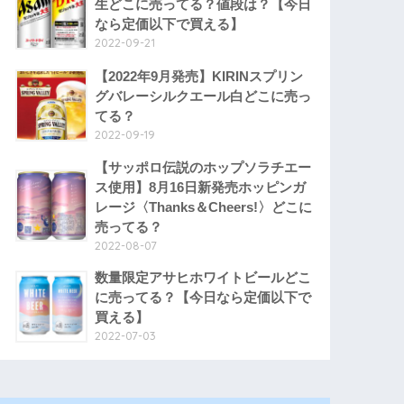
生どこに売ってる？値段は？【今日
なら定価以下で買える】
2022-09-21
【2022年9月発売】KIRINスプリン
グバレーシルクエール白どこに売っ
てる？
2022-09-19
【サッポロ伝説のホップソラチエー
ス使用】8月16日新発売ホッピンガ
レージ〈Thanks＆Cheers!〉どこに
売ってる？
2022-08-07
数量限定アサヒホワイトビールどこ
に売ってる？【今日なら定価以下で
買える】
2022-07-03