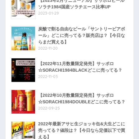
【2023年2月リニューアル】サッポロビール
ソラチ1984国産ソラチエース比率UP
2023-01-29
炭酸で割る自由なビール「サントリービアボ
ール」どこに売ってる？販売店は？【今日な
らまだ買える】
2022-11-20
【2022年11月数量限定発売】サッポロ
☆SORACHI1984BLACKどこに売ってる？
2022-11-05
【2022年10月数量限定発売】サッポロ
☆SORACHI1984DOUBLEどこに売ってる？
2022-09-25
2022年最新アサヒ生ジョッキ缶&大生どこに
売ってる？値段は？【今日なら定価以下で買
える】