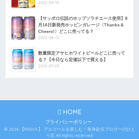
2022-09-19
【サッポロ伝説のホップソラチエース使用】8
月16日新発売ホッピンガレージ〈Thanks＆
Cheers!〉どこに売ってる？
2022-08-07
数量限定アサヒホワイトビールどこに売って
る？【今日なら定価以下で買える】
2022-07-03
HOME
プライバシーポリシー
© 2026 【RISSIＮ】 アルコールを楽しむ！単身赴任ブロガーのひと
り言 All rights reserved.