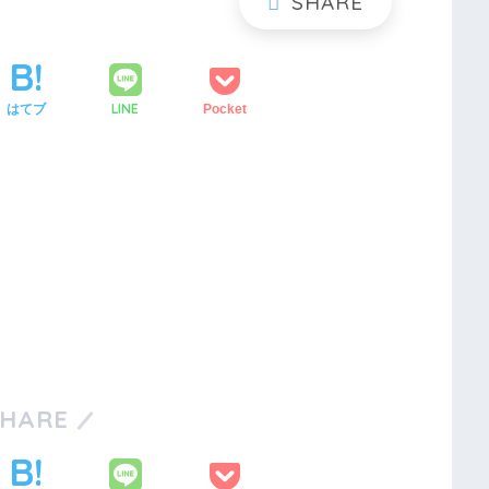
LINE
はてブ
Pocket
SHARE