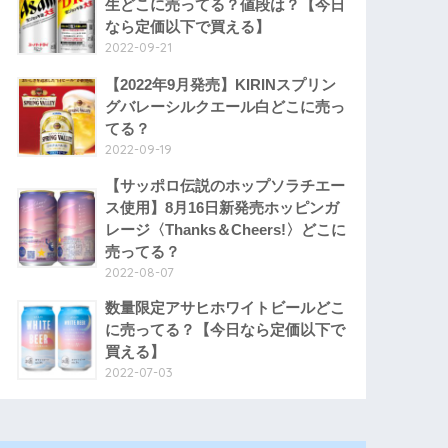
生どこに売ってる？値段は？【今日
なら定価以下で買える】
2022-09-21
【2022年9月発売】KIRINスプリン
グバレーシルクエール白どこに売っ
てる？
2022-09-19
【サッポロ伝説のホップソラチエー
ス使用】8月16日新発売ホッピンガ
レージ〈Thanks＆Cheers!〉どこに
売ってる？
2022-08-07
数量限定アサヒホワイトビールどこ
に売ってる？【今日なら定価以下で
買える】
2022-07-03