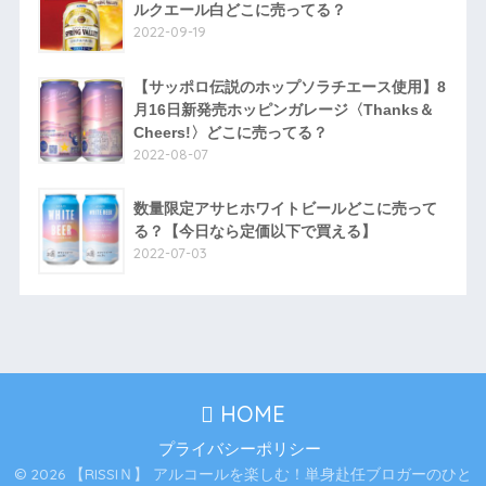
ルクエール白どこに売ってる？
2022-09-19
【サッポロ伝説のホップソラチエース使用】8
月16日新発売ホッピンガレージ〈Thanks＆
Cheers!〉どこに売ってる？
2022-08-07
数量限定アサヒホワイトビールどこに売って
る？【今日なら定価以下で買える】
2022-07-03
HOME
プライバシーポリシー
© 2026 【RISSIＮ】 アルコールを楽しむ！単身赴任ブロガーのひと