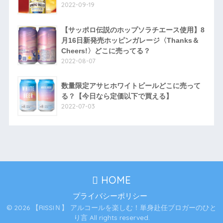
2022-09-19
【サッポロ伝説のホップソラチエース使用】8
月16日新発売ホッピンガレージ〈Thanks＆
Cheers!〉どこに売ってる？
2022-08-07
数量限定アサヒホワイトビールどこに売って
る？【今日なら定価以下で買える】
2022-07-03
HOME
プライバシーポリシー
© 2026 【RISSIＮ】 アルコールを楽しむ！単身赴任ブロガーのひと
り言 All rights reserved.