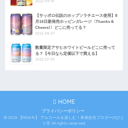
2022-09-19
【サッポロ伝説のホップソラチエース使用】8
月16日新発売ホッピンガレージ〈Thanks＆
Cheers!〉どこに売ってる？
2022-08-07
数量限定アサヒホワイトビールどこに売って
る？【今日なら定価以下で買える】
2022-07-03
HOME
プライバシーポリシー
© 2026 【RISSIＮ】 アルコールを楽しむ！単身赴任ブロガーのひと
り言 All rights reserved.