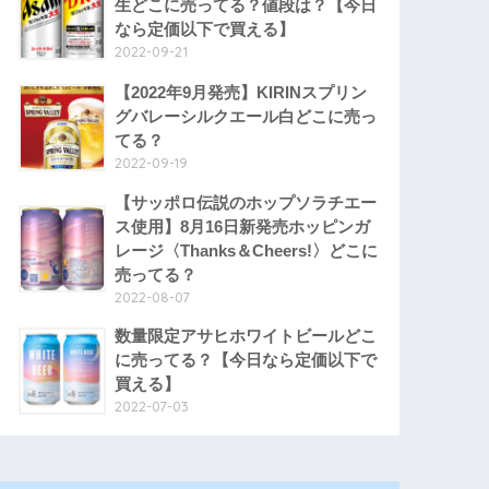
生どこに売ってる？値段は？【今日
なら定価以下で買える】
2022-09-21
【2022年9月発売】KIRINスプリン
グバレーシルクエール白どこに売っ
てる？
2022-09-19
【サッポロ伝説のホップソラチエー
ス使用】8月16日新発売ホッピンガ
レージ〈Thanks＆Cheers!〉どこに
売ってる？
2022-08-07
数量限定アサヒホワイトビールどこ
に売ってる？【今日なら定価以下で
買える】
2022-07-03