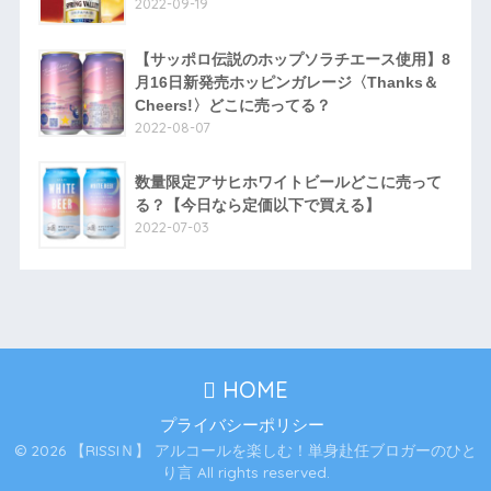
2022-09-19
【サッポロ伝説のホップソラチエース使用】8
月16日新発売ホッピンガレージ〈Thanks＆
Cheers!〉どこに売ってる？
2022-08-07
数量限定アサヒホワイトビールどこに売って
る？【今日なら定価以下で買える】
2022-07-03
HOME
プライバシーポリシー
© 2026 【RISSIＮ】 アルコールを楽しむ！単身赴任ブロガーのひと
り言 All rights reserved.