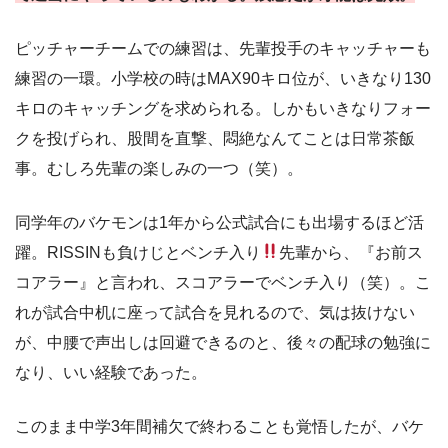
ピッチャーチームでの練習は、先輩投手のキャッチャーも
練習の一環。小学校の時はMAX90キロ位が、いきなり130
キロのキャッチングを求められる。しかもいきなりフォー
クを投げられ、股間を直撃、悶絶なんてことは日常茶飯
事。むしろ先輩の楽しみの一つ（笑）。
同学年のバケモンは1年から公式試合にも出場するほど活
躍。RISSINも負けじとベンチ入り
先輩から、『お前ス
コアラー』と言われ、スコアラーでベンチ入り（笑）。こ
れが試合中机に座って試合を見れるので、気は抜けない
が、中腰で声出しは回避できるのと、後々の配球の勉強に
なり、いい経験であった。
このまま中学3年間補欠で終わることも覚悟したが、バケ