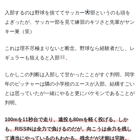
入部するのは野球を捨ててサッカー
部というのも頭を
よぎったが、サッカー部を見て練習のキツさと先輩がヤン
キー巣（笑）
これは理不尽極まりないと断念。野球なら経験者だし、レ
ギュラーも狙えると入部
。
しかしこの判断は入部して甘かったことがすぐ判明。同学
年のピッチャーは隣の小学校のエースが入部。結構すごい
とは思っていたが一緒にやると更にバケモンであることが
判明。
100mを11秒台で走り、遠投も80mを軽く投げる。しか
も、RISSINは全力で負けるのだが、向こうは余力を残し
て適当にやっているのもわかる。残念だが才能は完敗。