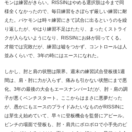
モンは練習がきらい。RISSINはやめる選択肢は今まで同
様全くなかったので、毎日練習をさぼらず厳しい練習に耐
えた。バケモンは時々練習にきて試合に出るというのを繰
り返したが、やはり練習不足はたたり、まったくストライ
クが入らないようになり、RISSINにお鉢が回ってくる。
才能では完敗だが、練習は嘘をつかず、コントロールは人
並みくらいで、3年の時にはエースになれた。
しかし、肘と肩の状態は限界。週末の練習試合登板後1週
間は、肩・肘に力が入らず、痛みも引かない状態にまで悪
化。3年の最後の大会もエースナンバー1だが、肘・肩の調
子が悪くベンチスタート。ここからはまさに悪夢だった
が、愚かにもエースのプライドみたいなものがRISSINに
は芽生え始めていて、早々に登板機会を監督にアピール。
ピンチの場面で登板も、肘・肩共にボロボロで小手先のピ