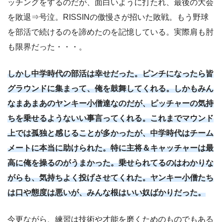
ッチングをするのだが、面白いように打たれ、最後の大会
を敗退⇒号泣。RISSINの傲慢さが招いた敗戦。もう野球
を部活で続けるのを諦めたのを記憶している。実際肩も肘
も限界だった・・・。
しかし中学時代の部活は幸せだった。ピンチになったら皆
グラウンドに集まって、俺を鼓舞してくれる。しかもみん
なまあまあのヤンキー小僧達なのだが、ピッチャーの気持
ちを乗せるようないい事言ってくれる。これまでマウンド
上では孤独と感じることが多かったが、中学時代はチーム
メートに本当に助けられた。特に主将＆キャッチャーは最
高に俺を操るのがうまかった。乗せられてるの
はわかりな
がらも、気持ちよく投げさせてくれた。ヤンキー小僧たち
は口や態度は悪いが、みんな根はいい奴ばかりだった。
今更ながら、練習は技術や才能を磨くためのものでもある