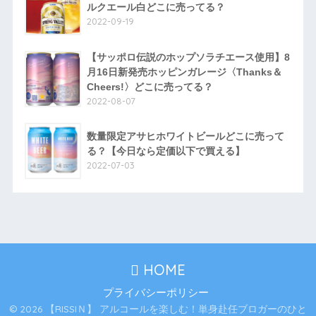
ルクエール白どこに売ってる？
2022-09-19
【サッポロ伝説のホップソラチエース使用】8
月16日新発売ホッピンガレージ〈Thanks＆
Cheers!〉どこに売ってる？
2022-08-07
数量限定アサヒホワイトビールどこに売って
る？【今日なら定価以下で買える】
2022-07-03
HOME
プライバシーポリシー
© 2026 【RISSIＮ】 アルコールを楽しむ！単身赴任ブロガーのひと