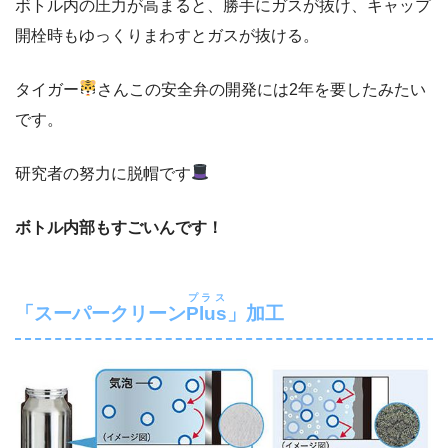
ボトル内の圧力が高まると、勝手にガスが抜け、キャップ
開栓時もゆっくりまわすとガスが抜ける。
タイガー
さんこの安全弁の開発には2年を要したみたい
です。
研究者の努力に脱帽です
ボトル内部もすごいんです！
プラス
「スーパークリーン
Plus
」加工