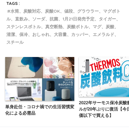
TAGS :
水筒、炭酸対応、炭酸OK、値段、グラウラー、マグボト
ル、直飲み、ソーダ、抗菌、1月21日発売予定、タイガー、
ステンレスボトル、真空断熱、炭酸ボトル、マグ、炭酸、
清潔、保冷、おしゃれ、大容量、カッパー、エメラルド、
スチール
2022年サーモス保冷炭酸
単身赴任・コロナ禍での生活習慣変
ルが20年ぶりに復活【今
化による必需品
価以下で買える】