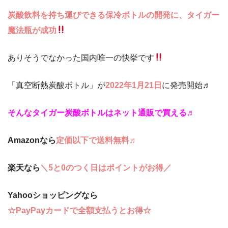
炭酸飲料を持ち運びできる保冷ボトルの開発に、タイガー
魔法瓶が成功
ありそうでなかった国内唯一の快挙です
「真空断熱炭酸ボトル」が
2022年1月21日
に発売開始♬
そんなタイガー炭酸ボトルはネット通販で買える♬
Amazon
なら
定価以下で送料無料♬
楽天なら
＼5と0のつく日はポイントがお得／
Yahooショッピングなら
☆PayPayカードで全額支払うとお得☆