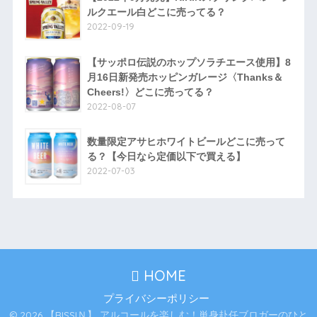
ルクエール白どこに売ってる？
2022-09-19
【サッポロ伝説のホップソラチエース使用】8
月16日新発売ホッピンガレージ〈Thanks＆
Cheers!〉どこに売ってる？
2022-08-07
数量限定アサヒホワイトビールどこに売って
る？【今日なら定価以下で買える】
2022-07-03
HOME
プライバシーポリシー
© 2026 【RISSIＮ】 アルコールを楽しむ！単身赴任ブロガーのひと